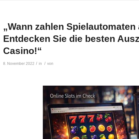
„Wann zahlen Spielautomaten
Entdecken Sie die besten Aus
Casino!“
/
/
8. November 2022
in
von