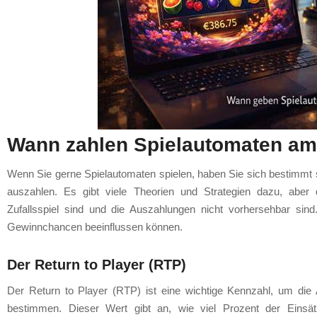
Wann zahlen Spielautomaten am
Wenn Sie gerne Spielautomaten spielen, haben Sie sich bestimmt 
auszahlen. Es gibt viele Theorien und Strategien dazu, aber 
Zufallsspiel sind und die Auszahlungen nicht vorhersehbar sind
Gewinnchancen beeinflussen können.
Der Return to Player (RTP)
Der Return to Player (RTP) ist eine wichtige Kennzahl, um die
bestimmen. Dieser Wert gibt an, wie viel Prozent der Einsätz