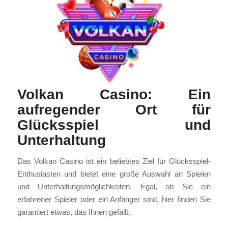
Volkan Casino: Ein
aufregender Ort für
Glücksspiel und
Unterhaltung
Das Volkan Casino ist ein beliebtes Ziel für Glücksspiel-
Enthusiasten und bietet eine große Auswahl an Spielen
und Unterhaltungsmöglichkeiten. Egal, ob Sie ein
erfahrener Spieler oder ein Anfänger sind, hier finden Sie
garantiert etwas, das Ihnen gefällt.