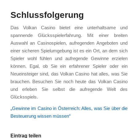
Schlussfolgerung
Das Volkan Casino bietet eine unterhaltsame und
spannende Glücksspielerfahrung. Mit einer breiten
Auswahl an Casinospielen, aufregenden Angeboten und
einer sicheren Spielumgebung ist es ein Ort, an dem sich
Spieler wohl fühlen und aufregende Gewinne erzielen
können. Egal, ob Sie ein erfahrener Spieler oder ein
Neueinsteiger sind, das Volkan Casino hat alles, was Sie
brauchen. Besuchen Sie noch heute das Volkan Casino
und erleben Sie selbst die aufregende Welt des
Glücksspiels.
„Gewinne im Casino in Österreich: Alles, was Sie über die
Besteuerung wissen müssen“
Eintrag teilen