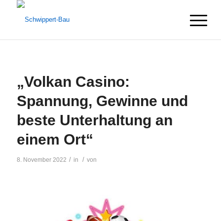
„Volkan Casino:
Spannung, Gewinne und
beste Unterhaltung an
einem Ort“
/
/
8. November 2022
in
von