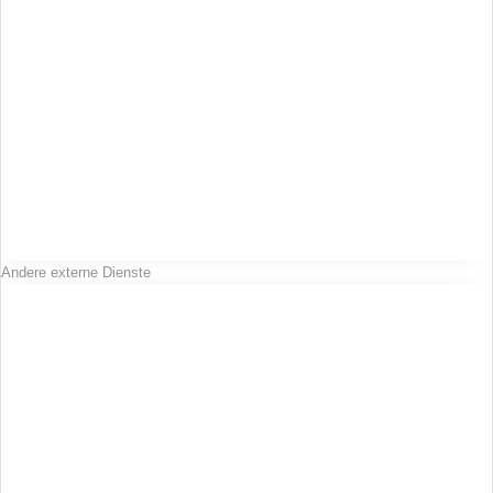
Andere externe Dienste