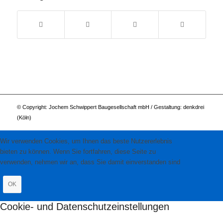
© Copyright: Jochem Schwippert Baugesellschaft mbH / Gestaltung:
denkdrei
(Köln)
Wir verwenden Cookies, um Ihnen das beste Nutzererlebnis
bieten zu können. Wenn Sie fortfahren, diese Seite zu
verwenden, nehmen wir an, dass Sie damit einverstanden sind
OK
Cookie- und Datenschutzeinstellungen