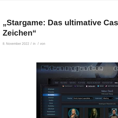
„Stargame: Das ultimative Cas
Zeichen“
/
/
8. November 2022
in
von