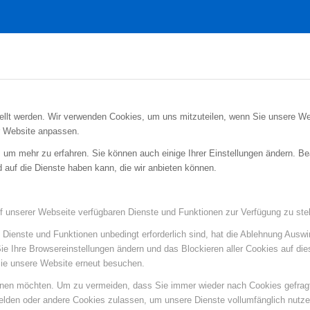
ellt werden. Wir verwenden Cookies, um uns mitzuteilen, wenn Sie unsere Web
r Website anpassen.
, um mehr zu erfahren. Sie können auch einige Ihrer Einstellungen ändern. B
 auf die Dienste haben kann, die wir anbieten können.
uf unserer Webseite verfügbaren Dienste und Funktionen zur Verfügung zu stel
 Dienste und Funktionen unbedingt erforderlich sind, hat die Ablehnung Ausw
Sie Ihre Browsereinstellungen ändern und das Blockieren aller Cookies auf d
Sie unsere Website erneut besuchen.
hnen möchten. Um zu vermeiden, dass Sie immer wieder nach Cookies gefragt w
melden oder andere Cookies zulassen, um unsere Dienste vollumfänglich nutz