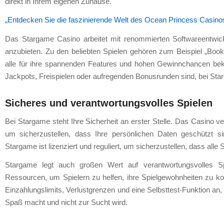
direkt in Ihrem eigenen Zuhause.
„Entdecken Sie die faszinierende Welt des Ocean Princess Casino
Das Stargame Casino arbeitet mit renommierten Softwareentwic
anzubieten. Zu den beliebten Spielen gehören zum Beispiel „Book
alle für ihre spannenden Features und hohen Gewinnchancen bek
Jackpots, Freispielen oder aufregenden Bonusrunden sind, bei Sta
Sicheres und verantwortungsvolles Spielen
Bei Stargame steht Ihre Sicherheit an erster Stelle. Das Casino 
um sicherzustellen, dass Ihre persönlichen Daten geschützt si
Stargame ist lizenziert und reguliert, um sicherzustellen, dass alle S
Stargame legt auch großen Wert auf verantwortungsvolles Sp
Ressourcen, um Spielern zu helfen, ihre Spielgewohnheiten zu kon
Einzahlungslimits, Verlustgrenzen und eine Selbsttest-Funktion an
Spaß macht und nicht zur Sucht wird.