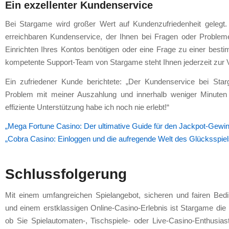
Ein exzellenter Kundenservice
Bei Stargame wird großer Wert auf Kundenzufriedenheit gelegt
erreichbaren Kundenservice, der Ihnen bei Fragen oder Problemen
Einrichten Ihres Kontos benötigen oder eine Frage zu einer besti
kompetente Support-Team von Stargame steht Ihnen jederzeit zur 
Ein zufriedener Kunde berichtete: „Der Kundenservice bei Starg
Problem mit meiner Auszahlung und innerhalb weniger Minuten 
effiziente Unterstützung habe ich noch nie erlebt!“
„Mega Fortune Casino: Der ultimative Guide für den Jackpot-Gewi
„Cobra Casino: Einloggen und die aufregende Welt des Glücksspie
Schlussfolgerung
Mit einem umfangreichen Spielangebot, sicheren und fairen Bed
und einem erstklassigen Online-Casino-Erlebnis ist Stargame die p
ob Sie Spielautomaten-, Tischspiele- oder Live-Casino-Enthusias