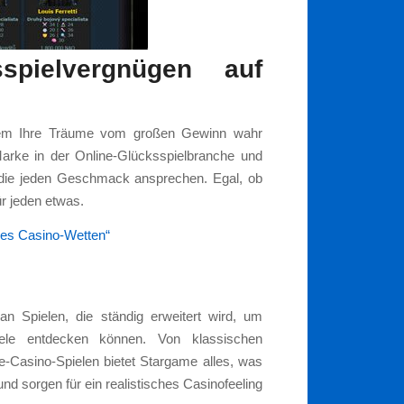
pielvergnügen auf
dem Ihre Träume vom großen Gewinn wahr
Marke in der Online-Glücksspielbranche und
, die jeden Geschmack ansprechen. Egal, ob
ür jeden etwas.
hes Casino-Wetten“
 Spielen, die ständig erweitert wird, um
ele entdecken können. Von klassischen
e-Casino-Spielen bietet Stargame alles, was
und sorgen für ein realistisches Casinofeeling