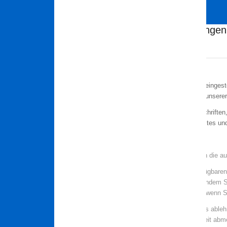
OK
Cookie- und Datenschutzeinstellungen
Wie wir Cookies verwenden
Wir können Cookies anfordern, die auf Ihrem Gerät eingest
Nutzererfahrung verbessern und Ihre Beziehung zu unsere
Klicken Sie auf die verschiedenen Kategorienüberschriften
Auswirkungen auf Ihre Erfahrung auf unseren Websites und
Notwendige Website Cookies
Diese Cookies sind unbedingt erforderlich, um Ihnen die a
Da diese Cookies für die auf unserer Webseite verfügbaren
können Cookies jederzeit blockieren oder löschen, indem 
aufgefordert, Cookies zu akzeptieren / abzulehnen, wenn 
Wir respektieren es voll und ganz, wenn Sie Cookies able
Einstellungen zu speichern. Sie können sich jederzeit ab