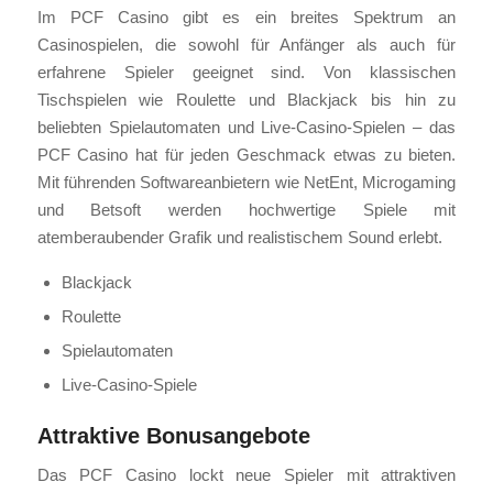
Im PCF Casino gibt es ein breites Spektrum an
Casinospielen, die sowohl für Anfänger als auch für
erfahrene Spieler geeignet sind. Von klassischen
Tischspielen wie Roulette und Blackjack bis hin zu
beliebten Spielautomaten und Live-Casino-Spielen – das
PCF Casino hat für jeden Geschmack etwas zu bieten.
Mit führenden Softwareanbietern wie NetEnt, Microgaming
und Betsoft werden hochwertige Spiele mit
atemberaubender Grafik und realistischem Sound erlebt.
Blackjack
Roulette
Spielautomaten
Live-Casino-Spiele
Attraktive Bonusangebote
Das PCF Casino lockt neue Spieler mit attraktiven