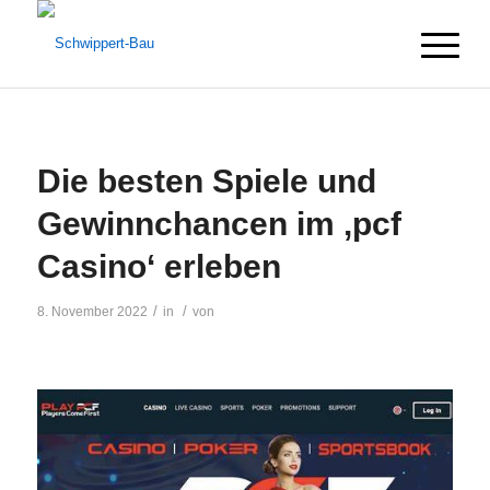
Die besten Spiele und
Gewinnchancen im ‚pcf
Casino‘ erleben
/
/
8. November 2022
in
von