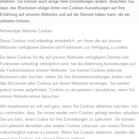
erfahren. Sie können auch einige Ihrer Einstellungen ändern. Beachten Sie,
dass das Blockieren einiger Arten von Cookies Auswirkungen auf Ihre
Erfahrung auf unseren Websites und auf die Dienste haben kann, die wir
anbieten können.
Notwendige Website Cookies
Diese Cookies sind unbedingt erforderlich, um Ihnen die auf unserer
Webseite verfügbaren Dienste und Funktionen zur Verfügung zu stellen.
Da diese Cookies für die auf unserer Webseite verfügbaren Dienste und
Funktionen unbedingt erforderlich sind, hat die Ablehnung Auswirkungen auf
die Funktionsweise unserer Webseite. Sie können Cookies jederzeit
blockieren oder löschen, indem Sie Ihre Browsereinstellungen ändern und
das Blockieren aller Cookies auf dieser Webseite erzwingen. Sie werden
jedoch immer aufgefordert, Cookies zu akzeptieren / abzulehnen, wenn Sie
unsere Website erneut besuchen.
Wir respektieren es voll und ganz, wenn Sie Cookies ablehnen möchten. Um
zu vermeiden, dass Sie immer wieder nach Cookies gefragt werden, erlauben
Sie uns bitte, einen Cookie für Ihre Einstellungen zu speichern. Sie können
sich jederzeit abmelden oder andere Cookies zulassen, um unsere Dienste
vollumfänglich nutzen zu können. Wenn Sie Cookies ablehnen, werden alle
gesetzten Cookies auf unserer Domain entfernt.