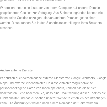
gesetzten Cookies auf unserer Domain entfernt.
Wir stellen Ihnen eine Liste der von Ihrem Computer auf unserer Domain
gespeicherten Cookies zur Verfügung. Aus Sicherheitsgründen können wie
Ihnen keine Cookies anzeigen, die von anderen Domains gespeichert
werden. Diese können Sie in den Sicherheitseinstellungen Ihres Browsers
einsehen.
Andere externe Dienste
Wir nutzen auch verschiedene externe Dienste wie Google Webfonts, Google
Maps und externe Videoanbieter. Da diese Anbieter möglicherweise
personenbezogene Daten von Ihnen speichern, können Sie diese hier
deaktivieren. Bitte beachten Sie, dass eine Deaktivierung dieser Cookies die
Funktionalität und das Aussehen unserer Webseite erheblich beeinträchtigen
kann. Die Änderungen werden nach einem Neuladen der Seite wirksam.