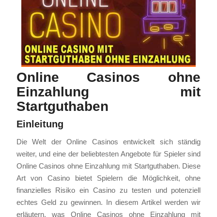
Online Casinos ohne
Einzahlung mit
Startguthaben
Einleitung
Die Welt der Online Casinos entwickelt sich ständig
weiter, und eine der beliebtesten Angebote für Spieler sind
Online Casinos ohne Einzahlung mit Startguthaben. Diese
Art von Casino bietet Spielern die Möglichkeit, ohne
finanzielles Risiko ein Casino zu testen und potenziell
echtes Geld zu gewinnen. In diesem Artikel werden wir
erläutern, was Online Casinos ohne Einzahlung mit