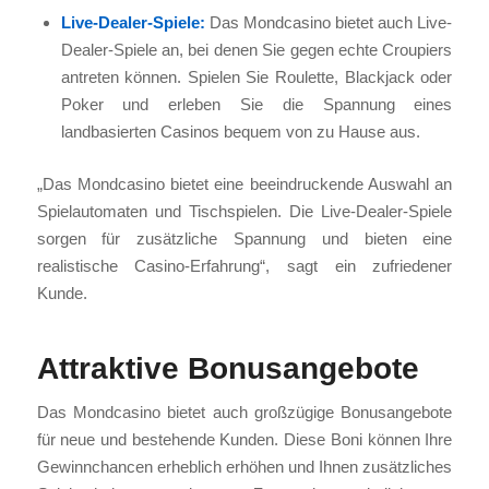
Live-Dealer-Spiele:
Das Mondcasino bietet auch Live-
Dealer-Spiele an, bei denen Sie gegen echte Croupiers
antreten können. Spielen Sie Roulette, Blackjack oder
Poker und erleben Sie die Spannung eines
landbasierten Casinos bequem von zu Hause aus.
„Das Mondcasino bietet eine beeindruckende Auswahl an
Spielautomaten und Tischspielen. Die Live-Dealer-Spiele
sorgen für zusätzliche Spannung und bieten eine
realistische Casino-Erfahrung“, sagt ein zufriedener
Kunde.
Attraktive Bonusangebote
Das Mondcasino bietet auch großzügige Bonusangebote
für neue und bestehende Kunden. Diese Boni können Ihre
Gewinnchancen erheblich erhöhen und Ihnen zusätzliches