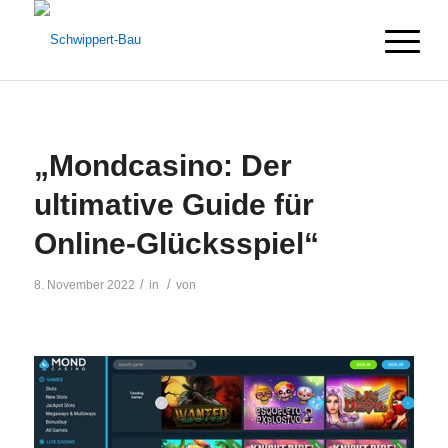
„Mondcasino: Der
ultimative Guide für
Online-Glücksspiel“
/
/
8. November 2022
in
von