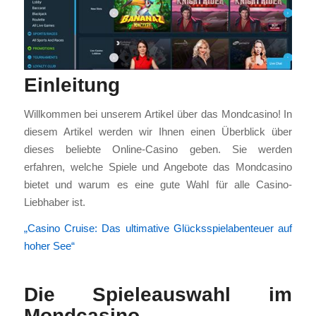
Einleitung
Willkommen bei unserem Artikel über das Mondcasino! In
diesem Artikel werden wir Ihnen einen Überblick über
dieses beliebte Online-Casino geben. Sie werden
erfahren, welche Spiele und Angebote das Mondcasino
bietet und warum es eine gute Wahl für alle Casino-
Liebhaber ist.
„Casino Cruise: Das ultimative Glücksspielabenteuer auf
hoher See“
Die Spieleauswahl im
Mondcasino