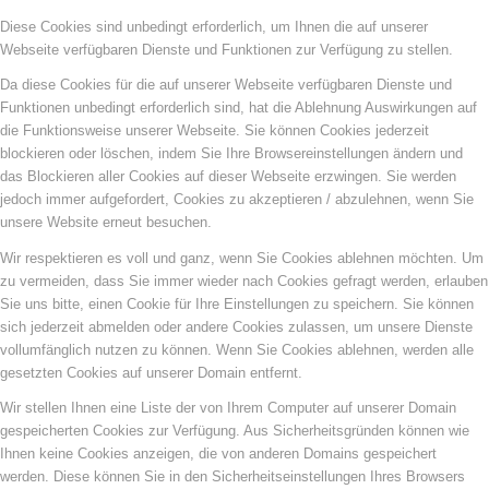
Diese Cookies sind unbedingt erforderlich, um Ihnen die auf unserer
Webseite verfügbaren Dienste und Funktionen zur Verfügung zu stellen.
Da diese Cookies für die auf unserer Webseite verfügbaren Dienste und
Funktionen unbedingt erforderlich sind, hat die Ablehnung Auswirkungen auf
die Funktionsweise unserer Webseite. Sie können Cookies jederzeit
blockieren oder löschen, indem Sie Ihre Browsereinstellungen ändern und
das Blockieren aller Cookies auf dieser Webseite erzwingen. Sie werden
jedoch immer aufgefordert, Cookies zu akzeptieren / abzulehnen, wenn Sie
unsere Website erneut besuchen.
Wir respektieren es voll und ganz, wenn Sie Cookies ablehnen möchten. Um
zu vermeiden, dass Sie immer wieder nach Cookies gefragt werden, erlauben
Sie uns bitte, einen Cookie für Ihre Einstellungen zu speichern. Sie können
sich jederzeit abmelden oder andere Cookies zulassen, um unsere Dienste
vollumfänglich nutzen zu können. Wenn Sie Cookies ablehnen, werden alle
gesetzten Cookies auf unserer Domain entfernt.
Wir stellen Ihnen eine Liste der von Ihrem Computer auf unserer Domain
gespeicherten Cookies zur Verfügung. Aus Sicherheitsgründen können wie
Ihnen keine Cookies anzeigen, die von anderen Domains gespeichert
werden. Diese können Sie in den Sicherheitseinstellungen Ihres Browsers