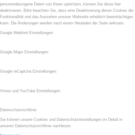
personenbezogene Daten von Ihnen speichern, können Sie diese hier
deaktivieren. Bitte beachten Sie, dass eine Deaktivierung dieser Cookies die
Funktionalität und das Aussehen unserer Webseite erheblich beeinträchtigen
kann. Die Änderungen werden nach einem Neuladen der Seite wirksam.
Google Webfont Einstellungen:
Google Maps Einstellungen:
Google reCaptcha Einstellungen:
Vimeo und YouTube Einstellungen:
Datenschutzrichtlinie
Sie können unsere Cookies und Datenschutzeinstellungen im Detail in
unseren Datenschutzrichtlinie nachlesen.