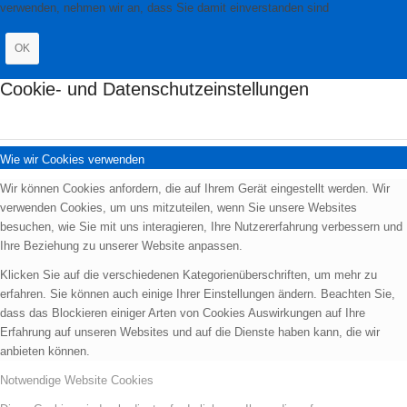
verwenden, nehmen wir an, dass Sie damit einverstanden sind
OK
Cookie- und Datenschutzeinstellungen
Wie wir Cookies verwenden
Wir können Cookies anfordern, die auf Ihrem Gerät eingestellt werden. Wir
verwenden Cookies, um uns mitzuteilen, wenn Sie unsere Websites
besuchen, wie Sie mit uns interagieren, Ihre Nutzererfahrung verbessern und
Ihre Beziehung zu unserer Website anpassen.
Klicken Sie auf die verschiedenen Kategorienüberschriften, um mehr zu
erfahren. Sie können auch einige Ihrer Einstellungen ändern. Beachten Sie,
dass das Blockieren einiger Arten von Cookies Auswirkungen auf Ihre
Erfahrung auf unseren Websites und auf die Dienste haben kann, die wir
anbieten können.
Notwendige Website Cookies