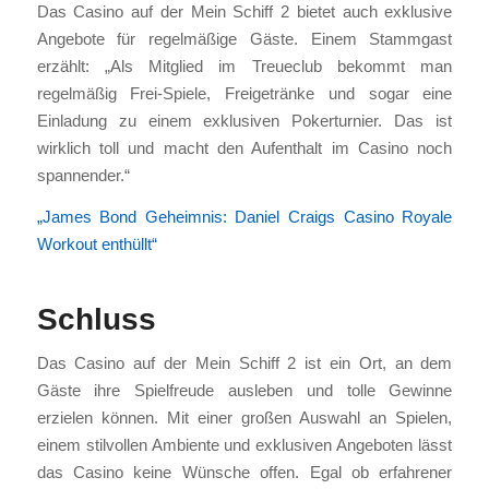
Das Casino auf der Mein Schiff 2 bietet auch exklusive
Angebote für regelmäßige Gäste. Einem Stammgast
erzählt: „Als Mitglied im Treueclub bekommt man
regelmäßig Frei-Spiele, Freigetränke und sogar eine
Einladung zu einem exklusiven Pokerturnier. Das ist
wirklich toll und macht den Aufenthalt im Casino noch
spannender.“
„James Bond Geheimnis: Daniel Craigs Casino Royale
Workout enthüllt“
Schluss
Das Casino auf der Mein Schiff 2 ist ein Ort, an dem
Gäste ihre Spielfreude ausleben und tolle Gewinne
erzielen können. Mit einer großen Auswahl an Spielen,
einem stilvollen Ambiente und exklusiven Angeboten lässt
das Casino keine Wünsche offen. Egal ob erfahrener