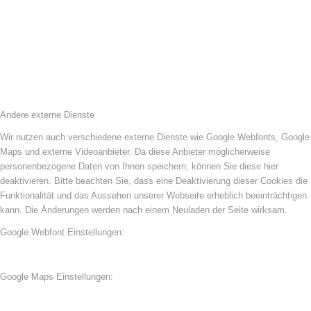
Andere externe Dienste
Wir nutzen auch verschiedene externe Dienste wie Google Webfonts, Google
Maps und externe Videoanbieter. Da diese Anbieter möglicherweise
personenbezogene Daten von Ihnen speichern, können Sie diese hier
deaktivieren. Bitte beachten Sie, dass eine Deaktivierung dieser Cookies die
Funktionalität und das Aussehen unserer Webseite erheblich beeinträchtigen
kann. Die Änderungen werden nach einem Neuladen der Seite wirksam.
Google Webfont Einstellungen:
Google Maps Einstellungen: