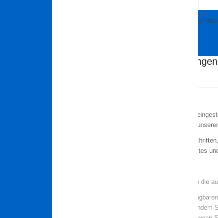
Wir verwenden Cookies, um Ihnen das beste Nutzer
OK
Cookie- und Datenschutzeinstellungen
Wie wir Cookies verwenden
Wir können Cookies anfordern, die auf Ihrem Gerät eingest
Nutzererfahrung verbessern und Ihre Beziehung zu unsere
Klicken Sie auf die verschiedenen Kategorienüberschriften
Auswirkungen auf Ihre Erfahrung auf unseren Websites und
Notwendige Website Cookies
Diese Cookies sind unbedingt erforderlich, um Ihnen die a
Da diese Cookies für die auf unserer Webseite verfügbaren
können Cookies jederzeit blockieren oder löschen, indem 
aufgefordert, Cookies zu akzeptieren / abzulehnen, wenn 