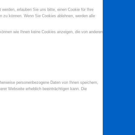
erden, erlauben Sie uns bitte, einen Cookie für Ihre
en zu können. Wenn Sie Cookies ablehnen, werden alle
 können wie Ihnen keine Cookies anzeigen, die von anderen
cherweise personenbezogene Daten von Ihnen speichern,
erer Webseite erheblich beeinträchtigen kann. Die