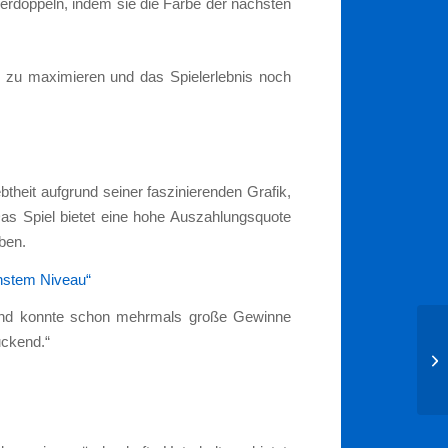
erdoppeln, indem sie die Farbe der nächsten
e zu maximieren und das Spielerlebnis noch
btheit aufgrund seiner faszinierenden Grafik,
as Spiel bietet eine hohe Auszahlungsquote
ben.
hstem Niveau“
g und konnte schon mehrmals große Gewinne
uckend.“
„e
Sp