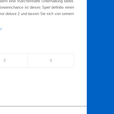
abern eine märchenhafte Unterhaltung bietet.
Gewinnchance ist dieses Spiel definitiv einen
ror deluxe 2 und lassen Sie sich von seinem
s“