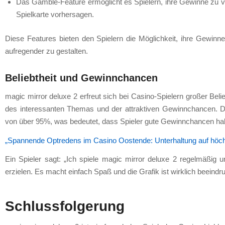
Das Gamble-Feature ermöglicht es Spielern, ihre Gewinne zu v
Spielkarte vorhersagen.
Diese Features bieten den Spielern die Möglichkeit, ihre Gewinn
aufregender zu gestalten.
Beliebtheit und Gewinnchancen
magic mirror deluxe 2 erfreut sich bei Casino-Spielern großer Belie
des interessanten Themas und der attraktiven Gewinnchancen. D
von über 95%, was bedeutet, dass Spieler gute Gewinnchancen ha
„Spannende Optredens im Casino Oostende: Unterhaltung auf höc
Ein Spieler sagt: „Ich spiele magic mirror deluxe 2 regelmäßi
erzielen. Es macht einfach Spaß und die Grafik ist wirklich beeindr
Schlussfolgerung