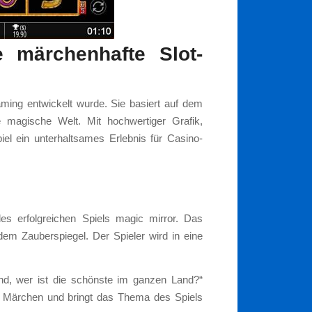
 märchenhafte Slot-
ming entwickelt wurde. Sie basiert auf dem
 magische Welt. Mit hochwertiger Grafik,
el ein unterhaltsames Erlebnis für Casino-
es erfolgreichen Spiels magic mirror. Das
em Zauberspiegel. Der Spieler wird in eine
and, wer ist die schönste im ganzen Land?“
em Märchen und bringt das Thema des Spiels