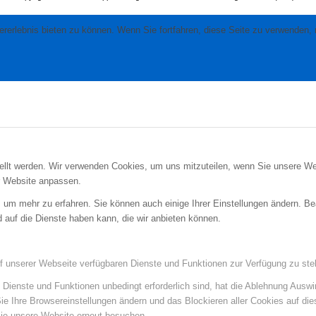
erlebnis bieten zu können. Wenn Sie fortfahren, diese Seite zu verwenden, 
ellt werden. Wir verwenden Cookies, um uns mitzuteilen, wenn Sie unsere Web
r Website anpassen.
, um mehr zu erfahren. Sie können auch einige Ihrer Einstellungen ändern. B
 auf die Dienste haben kann, die wir anbieten können.
uf unserer Webseite verfügbaren Dienste und Funktionen zur Verfügung zu stel
 Dienste und Funktionen unbedingt erforderlich sind, hat die Ablehnung Ausw
Sie Ihre Browsereinstellungen ändern und das Blockieren aller Cookies auf d
Sie unsere Website erneut besuchen.