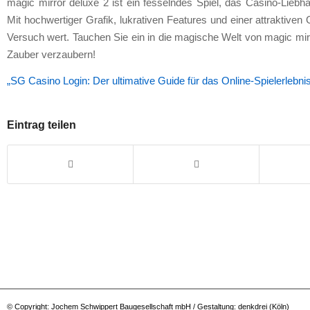
magic mirror deluxe 2 ist ein fesselndes Spiel, das Casino-Liebh
Mit hochwertiger Grafik, lukrativen Features und einer attraktiven 
Versuch wert. Tauchen Sie ein in die magische Welt von magic mir
Zauber verzaubern!
„SG Casino Login: Der ultimative Guide für das Online-Spielerlebni
Eintrag teilen
© Copyright: Jochem Schwippert Baugesellschaft mbH / Gestaltung:
denkdrei (Köln)