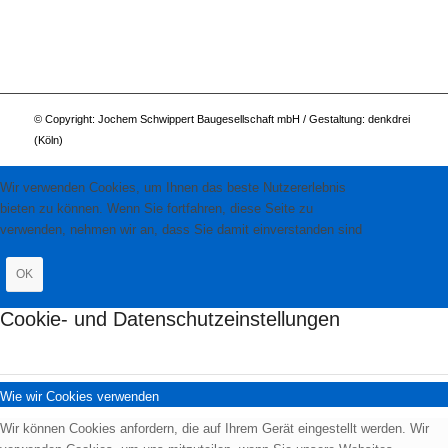
© Copyright: Jochem Schwippert Baugesellschaft mbH / Gestaltung:
denkdrei
(Köln)
Wir verwenden Cookies, um Ihnen das beste Nutzererlebnis
bieten zu können. Wenn Sie fortfahren, diese Seite zu
verwenden, nehmen wir an, dass Sie damit einverstanden sind
OK
Cookie- und Datenschutzeinstellungen
Wie wir Cookies verwenden
Wir können Cookies anfordern, die auf Ihrem Gerät eingestellt werden. Wir