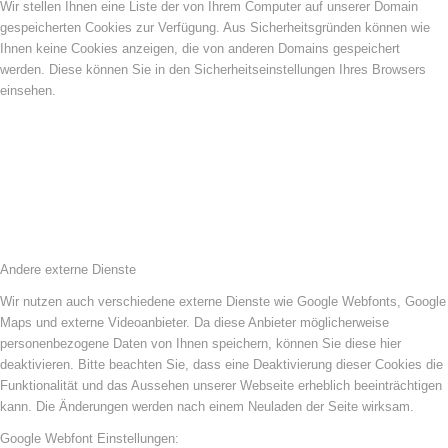
Wir stellen Ihnen eine Liste der von Ihrem Computer auf unserer Domain
gespeicherten Cookies zur Verfügung. Aus Sicherheitsgründen können wie
Ihnen keine Cookies anzeigen, die von anderen Domains gespeichert
werden. Diese können Sie in den Sicherheitseinstellungen Ihres Browsers
einsehen.
Andere externe Dienste
Wir nutzen auch verschiedene externe Dienste wie Google Webfonts, Google
Maps und externe Videoanbieter. Da diese Anbieter möglicherweise
personenbezogene Daten von Ihnen speichern, können Sie diese hier
deaktivieren. Bitte beachten Sie, dass eine Deaktivierung dieser Cookies die
Funktionalität und das Aussehen unserer Webseite erheblich beeinträchtigen
kann. Die Änderungen werden nach einem Neuladen der Seite wirksam.
Google Webfont Einstellungen: