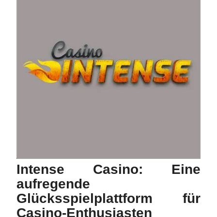
Intense Casino: Eine
aufregende
Glücksspielplattform für
Casino-Enthusiasten