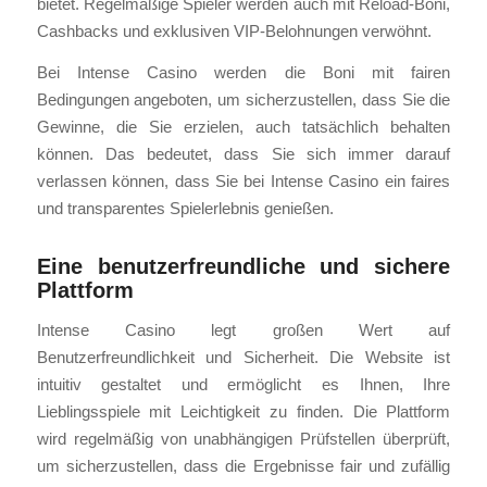
bietet. Regelmäßige Spieler werden auch mit Reload-Boni,
Cashbacks und exklusiven VIP-Belohnungen verwöhnt.
Bei Intense Casino werden die Boni mit fairen
Bedingungen angeboten, um sicherzustellen, dass Sie die
Gewinne, die Sie erzielen, auch tatsächlich behalten
können. Das bedeutet, dass Sie sich immer darauf
verlassen können, dass Sie bei Intense Casino ein faires
und transparentes Spielerlebnis genießen.
Eine benutzerfreundliche und sichere
Plattform
Intense Casino legt großen Wert auf
Benutzerfreundlichkeit und Sicherheit. Die Website ist
intuitiv gestaltet und ermöglicht es Ihnen, Ihre
Lieblingsspiele mit Leichtigkeit zu finden. Die Plattform
wird regelmäßig von unabhängigen Prüfstellen überprüft,
um sicherzustellen, dass die Ergebnisse fair und zufällig