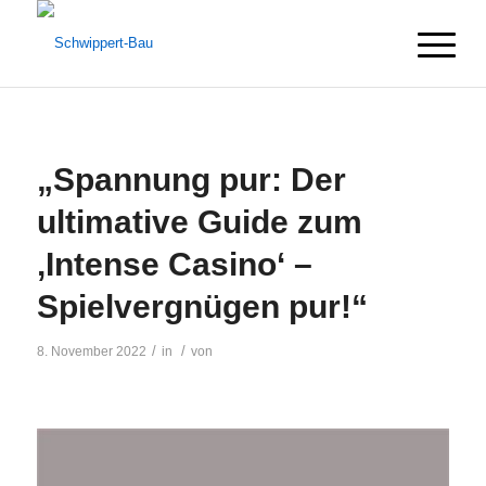
„Spannung pur: Der
ultimative Guide zum
‚Intense Casino‘ –
Spielvergnügen pur!“
/
/
8. November 2022
in
von