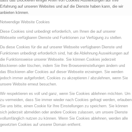
dass das Blockieren einiger Arten von Cookies Auswirkungen auf Ihre
Erfahrung auf unseren Websites und auf die Dienste haben kann, die wir
anbieten können.
Notwendige Website Cookies
Diese Cookies sind unbedingt erforderlich, um Ihnen die auf unserer
Webseite verfügbaren Dienste und Funktionen zur Verfügung zu stellen.
Da diese Cookies für die auf unserer Webseite verfügbaren Dienste und
Funktionen unbedingt erforderlich sind, hat die Ablehnung Auswirkungen auf
die Funktionsweise unserer Webseite. Sie können Cookies jederzeit
blockieren oder löschen, indem Sie Ihre Browsereinstellungen ändern und
das Blockieren aller Cookies auf dieser Webseite erzwingen. Sie werden
jedoch immer aufgefordert, Cookies zu akzeptieren / abzulehnen, wenn Sie
unsere Website erneut besuchen.
Wir respektieren es voll und ganz, wenn Sie Cookies ablehnen möchten. Um
zu vermeiden, dass Sie immer wieder nach Cookies gefragt werden, erlauben
Sie uns bitte, einen Cookie für Ihre Einstellungen zu speichern. Sie können
sich jederzeit abmelden oder andere Cookies zulassen, um unsere Dienste
vollumfänglich nutzen zu können. Wenn Sie Cookies ablehnen, werden alle
gesetzten Cookies auf unserer Domain entfernt.