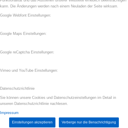
Funktionalität und das Aussehen unserer Webseite erheblich beeinträchtigen
kann. Die Änderungen werden nach einem Neuladen der Seite wirksam.
Google Webfont Einstellungen:
Google Maps Einstellungen:
Google reCaptcha Einstellungen:
Vimeo und YouTube Einstellungen:
Datenschutzrichtlinie
Sie können unsere Cookies und Datenschutzeinstellungen im Detail in
unseren Datenschutzrichtlinie nachlesen.
Impressum
Einstellungen akzeptieren
Verberge nur die Benachrichtigung