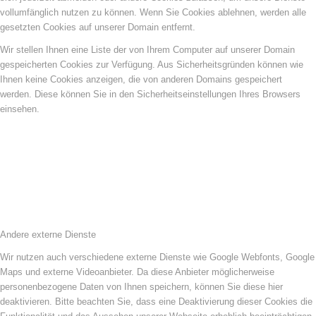
vollumfänglich nutzen zu können. Wenn Sie Cookies ablehnen, werden alle
gesetzten Cookies auf unserer Domain entfernt.
Wir stellen Ihnen eine Liste der von Ihrem Computer auf unserer Domain
gespeicherten Cookies zur Verfügung. Aus Sicherheitsgründen können wie
Ihnen keine Cookies anzeigen, die von anderen Domains gespeichert
werden. Diese können Sie in den Sicherheitseinstellungen Ihres Browsers
einsehen.
Andere externe Dienste
Wir nutzen auch verschiedene externe Dienste wie Google Webfonts, Google
Maps und externe Videoanbieter. Da diese Anbieter möglicherweise
personenbezogene Daten von Ihnen speichern, können Sie diese hier
deaktivieren. Bitte beachten Sie, dass eine Deaktivierung dieser Cookies die