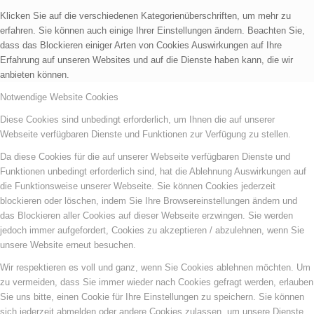
Klicken Sie auf die verschiedenen Kategorienüberschriften, um mehr zu
erfahren. Sie können auch einige Ihrer Einstellungen ändern. Beachten Sie,
dass das Blockieren einiger Arten von Cookies Auswirkungen auf Ihre
Erfahrung auf unseren Websites und auf die Dienste haben kann, die wir
anbieten können.
Notwendige Website Cookies
Diese Cookies sind unbedingt erforderlich, um Ihnen die auf unserer
Webseite verfügbaren Dienste und Funktionen zur Verfügung zu stellen.
Da diese Cookies für die auf unserer Webseite verfügbaren Dienste und
Funktionen unbedingt erforderlich sind, hat die Ablehnung Auswirkungen auf
die Funktionsweise unserer Webseite. Sie können Cookies jederzeit
blockieren oder löschen, indem Sie Ihre Browsereinstellungen ändern und
das Blockieren aller Cookies auf dieser Webseite erzwingen. Sie werden
jedoch immer aufgefordert, Cookies zu akzeptieren / abzulehnen, wenn Sie
unsere Website erneut besuchen.
Wir respektieren es voll und ganz, wenn Sie Cookies ablehnen möchten. Um
zu vermeiden, dass Sie immer wieder nach Cookies gefragt werden, erlauben
Sie uns bitte, einen Cookie für Ihre Einstellungen zu speichern. Sie können
sich jederzeit abmelden oder andere Cookies zulassen, um unsere Dienste