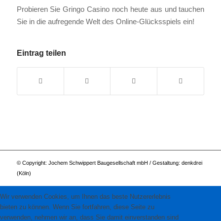
Probieren Sie Gringo Casino noch heute aus und tauchen
Sie in die aufregende Welt des Online-Glücksspiels ein!
Eintrag teilen
© Copyright: Jochem Schwippert Baugesellschaft mbH / Gestaltung:
denkdrei
(Köln)
Wir verwenden Cookies, um Ihnen das beste Nutzererlebnis
bieten zu können. Wenn Sie fortfahren, diese Seite zu
verwenden, nehmen wir an, dass Sie damit einverstanden sind