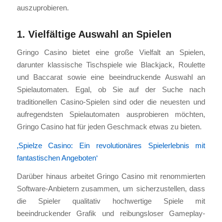
auszuprobieren.
1. Vielfältige Auswahl an Spielen
Gringo Casino bietet eine große Vielfalt an Spielen,
darunter klassische Tischspiele wie Blackjack, Roulette
und Baccarat sowie eine beeindruckende Auswahl an
Spielautomaten. Egal, ob Sie auf der Suche nach
traditionellen Casino-Spielen sind oder die neuesten und
aufregendsten Spielautomaten ausprobieren möchten,
Gringo Casino hat für jeden Geschmack etwas zu bieten.
‚Spielze Casino: Ein revolutionäres Spielerlebnis mit
fantastischen Angeboten‘
Darüber hinaus arbeitet Gringo Casino mit renommierten
Software-Anbietern zusammen, um sicherzustellen, dass
die Spieler qualitativ hochwertige Spiele mit
beeindruckender Grafik und reibungsloser Gameplay-