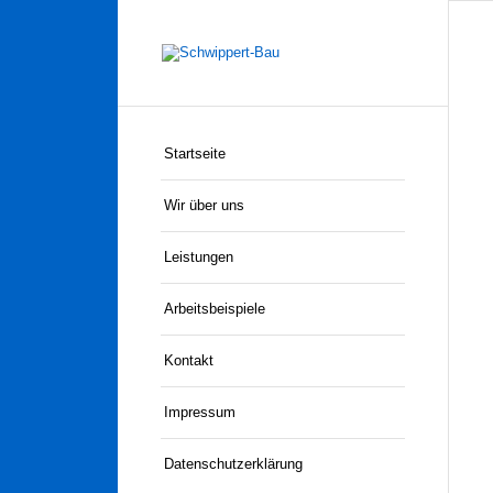
Startseite
Wir über uns
Leistungen
Arbeitsbeispiele
Kontakt
Impressum
Datenschutzerklärung