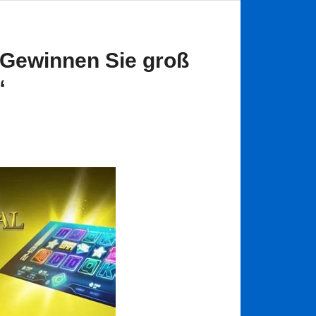
 Gewinnen Sie groß
“