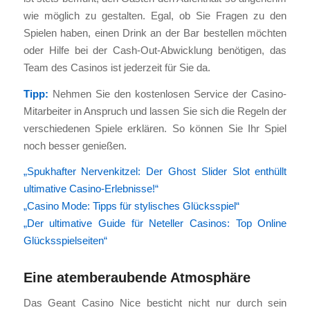
wie möglich zu gestalten. Egal, ob Sie Fragen zu den
Spielen haben, einen Drink an der Bar bestellen möchten
oder Hilfe bei der Cash-Out-Abwicklung benötigen, das
Team des Casinos ist jederzeit für Sie da.
Tipp:
Nehmen Sie den kostenlosen Service der Casino-
Mitarbeiter in Anspruch und lassen Sie sich die Regeln der
verschiedenen Spiele erklären. So können Sie Ihr Spiel
noch besser genießen.
„Spukhafter Nervenkitzel: Der Ghost Slider Slot enthüllt
ultimative Casino-Erlebnisse!“
„Casino Mode: Tipps für stylisches Glücksspiel“
„Der ultimative Guide für Neteller Casinos: Top Online
Glücksspielseiten“
Eine atemberaubende Atmosphäre
Das Geant Casino Nice besticht nicht nur durch sein