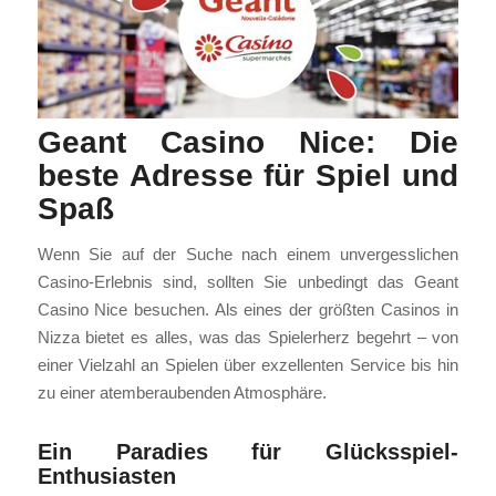
Geant Casino Nice: Die
beste Adresse für Spiel und
Spaß
Wenn Sie auf der Suche nach einem unvergesslichen
Casino-Erlebnis sind, sollten Sie unbedingt das Geant
Casino Nice besuchen. Als eines der größten Casinos in
Nizza bietet es alles, was das Spielerherz begehrt – von
einer Vielzahl an Spielen über exzellenten Service bis hin
zu einer atemberaubenden Atmosphäre.
Ein Paradies für Glücksspiel-
Enthusiasten