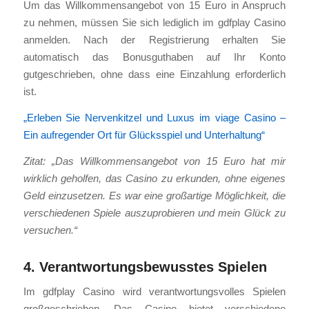
Um das Willkommensangebot von 15 Euro in Anspruch
zu nehmen, müssen Sie sich lediglich im gdfplay Casino
anmelden. Nach der Registrierung erhalten Sie
automatisch das Bonusguthaben auf Ihr Konto
gutgeschrieben, ohne dass eine Einzahlung erforderlich
ist.
„Erleben Sie Nervenkitzel und Luxus im viage Casino –
Ein aufregender Ort für Glücksspiel und Unterhaltung“
Zitat: „Das Willkommensangebot von 15 Euro hat mir
wirklich geholfen, das Casino zu erkunden, ohne eigenes
Geld einzusetzen. Es war eine großartige Möglichkeit, die
verschiedenen Spiele auszuprobieren und mein Glück zu
versuchen.“
4. Verantwortungsbewusstes Spielen
Im gdfplay Casino wird verantwortungsvolles Spielen
großgeschrieben. Das Casino bietet verschiedene