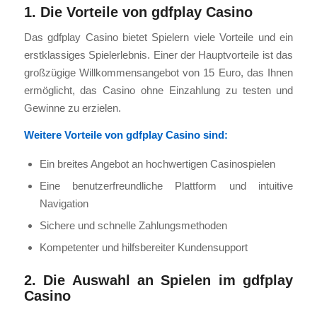
1. Die Vorteile von gdfplay Casino
Das gdfplay Casino bietet Spielern viele Vorteile und ein
erstklassiges Spielerlebnis. Einer der Hauptvorteile ist das
großzügige Willkommensangebot von 15 Euro, das Ihnen
ermöglicht, das Casino ohne Einzahlung zu testen und
Gewinne zu erzielen.
Weitere Vorteile von gdfplay Casino sind:
Ein breites Angebot an hochwertigen Casinospielen
Eine benutzerfreundliche Plattform und intuitive
Navigation
Sichere und schnelle Zahlungsmethoden
Kompetenter und hilfsbereiter Kundensupport
2. Die Auswahl an Spielen im gdfplay
Casino