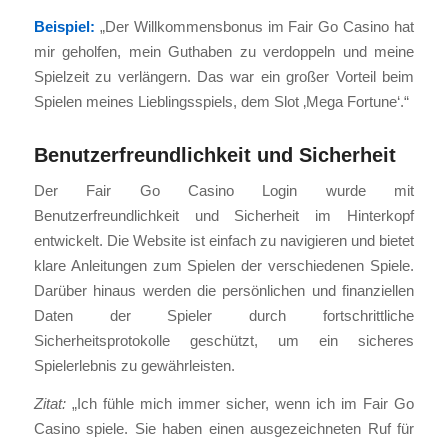
Beispiel:
„Der Willkommensbonus im Fair Go Casino hat
mir geholfen, mein Guthaben zu verdoppeln und meine
Spielzeit zu verlängern. Das war ein großer Vorteil beim
Spielen meines Lieblingsspiels, dem Slot ‚Mega Fortune‘.“
Benutzerfreundlichkeit und Sicherheit
Der Fair Go Casino Login wurde mit
Benutzerfreundlichkeit und Sicherheit im Hinterkopf
entwickelt. Die Website ist einfach zu navigieren und bietet
klare Anleitungen zum Spielen der verschiedenen Spiele.
Darüber hinaus werden die persönlichen und finanziellen
Daten der Spieler durch fortschrittliche
Sicherheitsprotokolle geschützt, um ein sicheres
Spielerlebnis zu gewährleisten.
Zitat:
„Ich fühle mich immer sicher, wenn ich im Fair Go
Casino spiele. Sie haben einen ausgezeichneten Ruf für