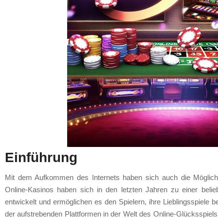
Einführung
Mit dem Aufkommen des Internets haben sich auch die Möglichke
Online-Kasinos haben sich in den letzten Jahren zu einer beli
entwickelt und ermöglichen es den Spielern, ihre Lieblingsspiel
der aufstrebenden Plattformen in der Welt des Online-Glücksspiels 