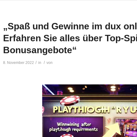
„Spaß und Gewinne im dux onl
Erfahren Sie alles über Top-Sp
Bonusangebote“
/
/
8. November 2022
in
von