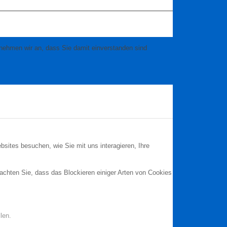
nehmen wir an, dass Sie damit einverstanden sind
sites besuchen, wie Sie mit uns interagieren, Ihre
eachten Sie, dass das Blockieren einiger Arten von Cookies
len.