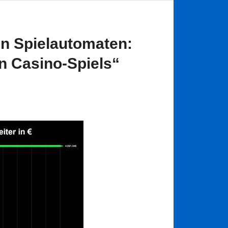
on Spielautomaten:
n Casino-Spiels“