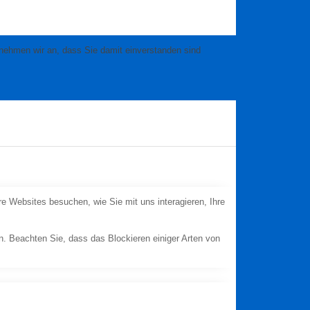
nehmen wir an, dass Sie damit einverstanden sind
e Websites besuchen, wie Sie mit uns interagieren, Ihre
n. Beachten Sie, dass das Blockieren einiger Arten von