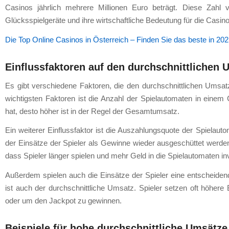
Casinos jährlich mehrere Millionen Euro beträgt. Diese Zahl v
Glücksspielgeräte und ihre wirtschaftliche Bedeutung für die Casino
Die Top Online Casinos in Österreich – Finden Sie das beste in 202
Einflussfaktoren auf den durchschnittlichen 
Es gibt verschiedene Faktoren, die den durchschnittlichen Umsat
wichtigsten Faktoren ist die Anzahl der Spielautomaten in einem
hat, desto höher ist in der Regel der Gesamtumsatz.
Ein weiterer Einflussfaktor ist die Auszahlungsquote der Spielauto
der Einsätze der Spieler als Gewinne wieder ausgeschüttet werde
dass Spieler länger spielen und mehr Geld in die Spielautomaten in
Außerdem spielen auch die Einsätze der Spieler eine entscheidend
ist auch der durchschnittliche Umsatz. Spieler setzen oft höhere
oder um den Jackpot zu gewinnen.
Beispiele für hohe durchschnittliche Umsätze