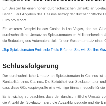
Ein Beispiel für einen hohen durchschnittlichen Umsatz an Spiel
Baden. Laut Angaben des Casinos beträgt der durchschnittliche U
Euro pro Monat.
Ein weiteres Beispiel ist das Casino in Las Vegas, das als Glüc
durchschnittliche Umsatz an Spielautomaten im Millionenbereich t
die Bedeutung des Automatenspiels für den Gesamtumsatz eines 
„Top Spielautomaten Freispiele Trick: Erfahren Sie, wie Sie Ihre
Schlussfolgerung
Der durchschnittliche Umsatz an Spielautomaten in Casinos ist ei
Rentabilität eines Casinos. Die Beliebtheit von Spielautomaten und
dass diese Glücksspielgeräte eine wichtige Einnahmequelle für die 
Es ist wichtig zu beachten, dass der durchschnittliche Umsatz v
die Anzahl der Spielautomaten, die Auszahlungsquote und die Ein