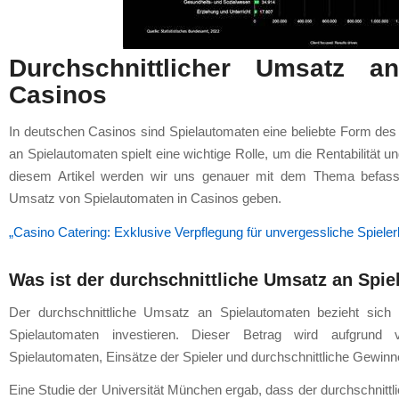
Durchschnittlicher Umsatz a
Casinos
In deutschen Casinos sind Spielautomaten eine beliebte Form des
an Spielautomaten spielt eine wichtige Rolle, um die Rentabilität und
diesem Artikel werden wir uns genauer mit dem Thema befassen
Umsatz von Spielautomaten in Casinos geben.
„Casino Catering: Exklusive Verpflegung für unvergessliche Spieler
Was ist der durchschnittliche Umsatz an Spi
Der durchschnittliche Umsatz an Spielautomaten bezieht sich 
Spielautomaten investieren. Dieser Betrag wird aufgrund
Spielautomaten, Einsätze der Spieler und durchschnittliche Gewinn
Eine Studie der Universität München ergab, dass der durchschnitt