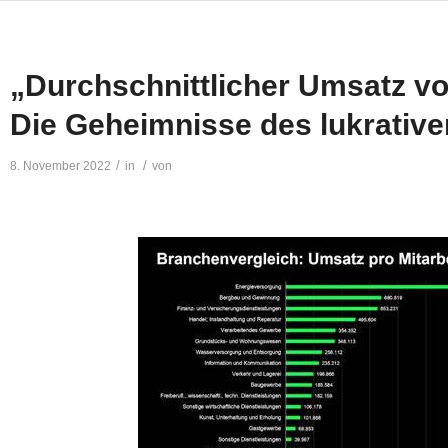
„Durchschnittlicher Umsatz v
Die Geheimnisse des lukrative
/
/
8. November 2022
in
von