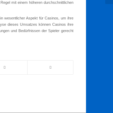
Regel mit einem höheren durchschnittlichen
ein wesentlicher Aspekt für Casinos, um ihre
nalyse dieses Umsatzes können Casinos ihre
ungen und Bedürfnissen der Spieler gerecht