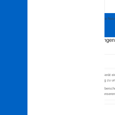
Wir verwenden Cookies, um Ihnen das beste Nutzer
OK
Cookie- und Datenschutzeinstellungen
Wie wir Cookies verwenden
Wir können Cookies anfordern, die auf Ihrem Gerät ei
Nutzererfahrung verbessern und Ihre Beziehung zu u
Klicken Sie auf die verschiedenen Kategorienüberschr
Cookies Auswirkungen auf Ihre Erfahrung auf unseren
Notwendige Website Cookies