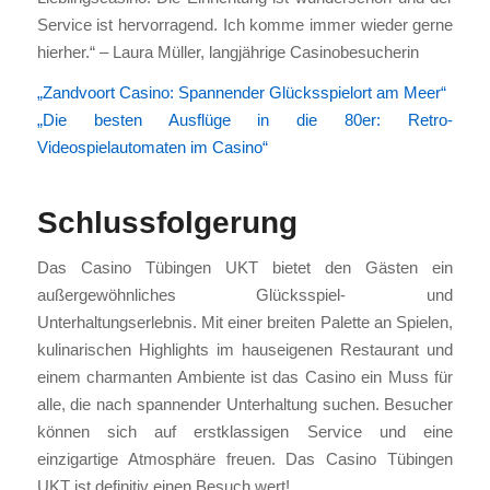
Service ist hervorragend. Ich komme immer wieder gerne
hierher.“ – Laura Müller, langjährige Casinobesucherin
„Zandvoort Casino: Spannender Glücksspielort am Meer“
„Die besten Ausflüge in die 80er: Retro-
Videospielautomaten im Casino“
Schlussfolgerung
Das Casino Tübingen UKT bietet den Gästen ein
außergewöhnliches Glücksspiel- und
Unterhaltungserlebnis. Mit einer breiten Palette an Spielen,
kulinarischen Highlights im hauseigenen Restaurant und
einem charmanten Ambiente ist das Casino ein Muss für
alle, die nach spannender Unterhaltung suchen. Besucher
können sich auf erstklassigen Service und eine
einzigartige Atmosphäre freuen. Das Casino Tübingen
UKT ist definitiv einen Besuch wert!