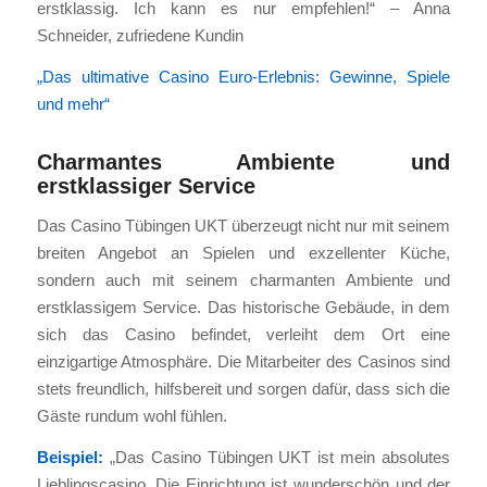
erstklassig. Ich kann es nur empfehlen!“ – Anna
Schneider, zufriedene Kundin
„Das ultimative Casino Euro-Erlebnis: Gewinne, Spiele
und mehr“
Charmantes Ambiente und
erstklassiger Service
Das Casino Tübingen UKT überzeugt nicht nur mit seinem
breiten Angebot an Spielen und exzellenter Küche,
sondern auch mit seinem charmanten Ambiente und
erstklassigem Service. Das historische Gebäude, in dem
sich das Casino befindet, verleiht dem Ort eine
einzigartige Atmosphäre. Die Mitarbeiter des Casinos sind
stets freundlich, hilfsbereit und sorgen dafür, dass sich die
Gäste rundum wohl fühlen.
Beispiel:
„Das Casino Tübingen UKT ist mein absolutes
Lieblingscasino. Die Einrichtung ist wunderschön und der