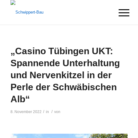
„Casino Tübingen UKT:
Spannende Unterhaltung
und Nervenkitzel in der
Perle der Schwäbischen
Alb“
/
/
8. November 2022
in
von