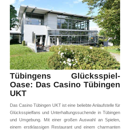
Tübingens Glücksspiel-
Oase: Das Casino Tübingen
UKT
Das Casino Tübingen UKT ist eine beliebte Anlaufstelle für
Glücksspielfans und Unterhaltungssuchende in Tübingen
und Umgebung. Mit einer großen Auswahl an Spielen,
einem erstklassigen Restaurant und einem charmanten