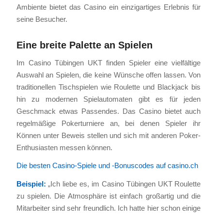
Ambiente bietet das Casino ein einzigartiges Erlebnis für
seine Besucher.
Eine breite Palette an Spielen
Im Casino Tübingen UKT finden Spieler eine vielfältige
Auswahl an Spielen, die keine Wünsche offen lassen. Von
traditionellen Tischspielen wie Roulette und Blackjack bis
hin zu modernen Spielautomaten gibt es für jeden
Geschmack etwas Passendes. Das Casino bietet auch
regelmäßige Pokerturniere an, bei denen Spieler ihr
Können unter Beweis stellen und sich mit anderen Poker-
Enthusiasten messen können.
Die besten Casino-Spiele und -Bonuscodes auf casino.ch
Beispiel:
„Ich liebe es, im Casino Tübingen UKT Roulette
zu spielen. Die Atmosphäre ist einfach großartig und die
Mitarbeiter sind sehr freundlich. Ich hatte hier schon einige