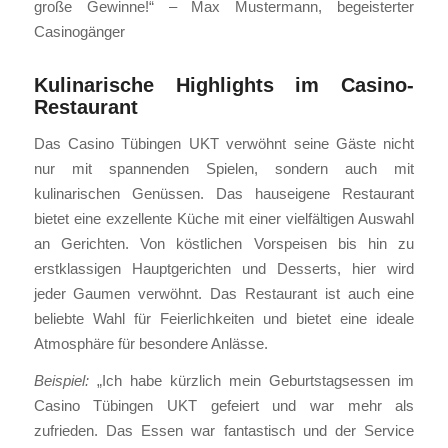
große Gewinne!“ – Max Mustermann, begeisterter
Casinogänger
Kulinarische Highlights im Casino-
Restaurant
Das Casino Tübingen UKT verwöhnt seine Gäste nicht
nur mit spannenden Spielen, sondern auch mit
kulinarischen Genüssen. Das hauseigene Restaurant
bietet eine exzellente Küche mit einer vielfältigen Auswahl
an Gerichten. Von köstlichen Vorspeisen bis hin zu
erstklassigen Hauptgerichten und Desserts, hier wird
jeder Gaumen verwöhnt. Das Restaurant ist auch eine
beliebte Wahl für Feierlichkeiten und bietet eine ideale
Atmosphäre für besondere Anlässe.
Beispiel:
„Ich habe kürzlich mein Geburtstagsessen im
Casino Tübingen UKT gefeiert und war mehr als
zufrieden. Das Essen war fantastisch und der Service