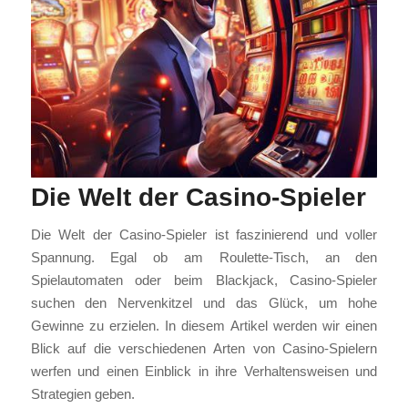
Die Welt der Casino-Spieler
Die Welt der Casino-Spieler ist faszinierend und voller
Spannung. Egal ob am Roulette-Tisch, an den
Spielautomaten oder beim Blackjack, Casino-Spieler
suchen den Nervenkitzel und das Glück, um hohe
Gewinne zu erzielen. In diesem Artikel werden wir einen
Blick auf die verschiedenen Arten von Casino-Spielern
werfen und einen Einblick in ihre Verhaltensweisen und
Strategien geben.