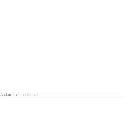
Andere externe Dienste