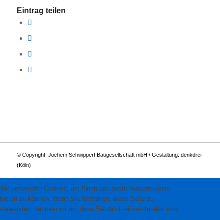
Eintrag teilen
© Copyright: Jochem Schwippert Baugesellschaft mbH / Gestaltung:
denkdrei
(Köln)
Wir verwenden Cookies, um Ihnen das beste Nutzererlebnis
bieten zu können. Wenn Sie fortfahren, diese Seite zu
verwenden, nehmen wir an, dass Sie damit einverstanden sind