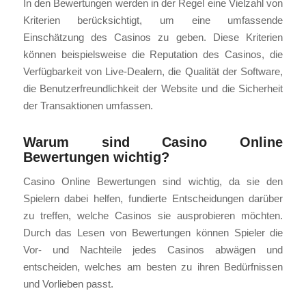
In den Bewertungen werden in der Regel eine Vielzahl von
Kriterien berücksichtigt, um eine umfassende
Einschätzung des Casinos zu geben. Diese Kriterien
können beispielsweise die Reputation des Casinos, die
Verfügbarkeit von Live-Dealern, die Qualität der Software,
die Benutzerfreundlichkeit der Website und die Sicherheit
der Transaktionen umfassen.
Warum sind Casino Online
Bewertungen wichtig?
Casino Online Bewertungen sind wichtig, da sie den
Spielern dabei helfen, fundierte Entscheidungen darüber
zu treffen, welche Casinos sie ausprobieren möchten.
Durch das Lesen von Bewertungen können Spieler die
Vor- und Nachteile jedes Casinos abwägen und
entscheiden, welches am besten zu ihren Bedürfnissen
und Vorlieben passt.