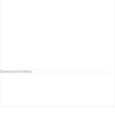
Datenschutzrichtlinie