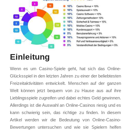
Einleitung
Wenn es um Casino-Spiele geht, hat sich das Online-
Glücksspiel in den letzten Jahren zu einer der beliebtesten
Freizeitaktivitäten entwickelt. Menschen auf der ganzen
Welt können jetzt bequem von zu Hause aus auf ihre
Lieblingsspiele zugreifen und dabei echtes Geld gewinnen.
Allerdings ist die Auswahl an Online-Casinos riesig und es
kann schwierig sein, das richtige zu finden. In diesem
Artikel werden wir die Bedeutung von Online-Casino-
Bewertungen untersuchen und wie sie Spielern helfen