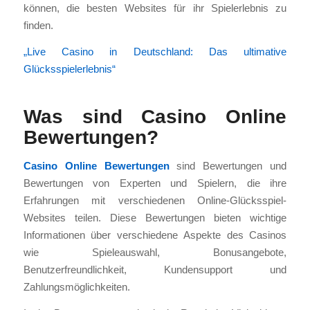
können, die besten Websites für ihr Spielerlebnis zu
finden.
„Live Casino in Deutschland: Das ultimative
Glücksspielerlebnis“
Was sind Casino Online
Bewertungen?
Casino Online Bewertungen
sind Bewertungen und
Bewertungen von Experten und Spielern, die ihre
Erfahrungen mit verschiedenen Online-Glücksspiel-
Websites teilen. Diese Bewertungen bieten wichtige
Informationen über verschiedene Aspekte des Casinos
wie Spieleauswahl, Bonusangebote,
Benutzerfreundlichkeit, Kundensupport und
Zahlungsmöglichkeiten.