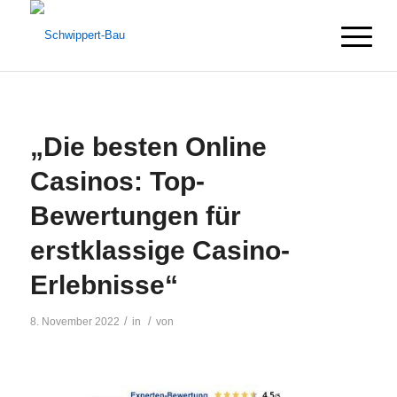
„Die besten Online
Casinos: Top-
Bewertungen für
erstklassige Casino-
Erlebnisse“
/
/
8. November 2022
in
von