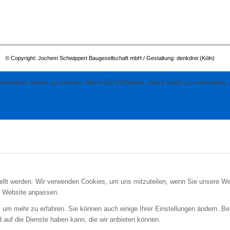
© Copyright: Jochem Schwippert Baugesellschaft mbH / Gestaltung:
denkdrei (Köln)
erlebnis bieten zu können. Wenn Sie fortfahren, diese Seite zu verwenden, 
ellt werden. Wir verwenden Cookies, um uns mitzuteilen, wenn Sie unsere Web
r Website anpassen.
, um mehr zu erfahren. Sie können auch einige Ihrer Einstellungen ändern. B
 auf die Dienste haben kann, die wir anbieten können.