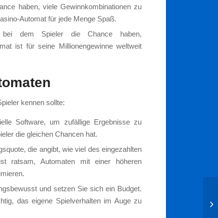
Chance haben, viele Gewinnkombinationen zu
 Casino-Automat für jede Menge Spaß.
t, bei dem Spieler die Chance haben,
at ist für seine Millionengewinne weltweit
utomaten
pieler kennen sollte:
lle Software, um zufällige Ergebnisse zu
pieler die gleichen Chancen hat.
quote, die angibt, wie viel des eingezahlten
st ratsam, Automaten mit einer höheren
mieren.
ngsbewusst und setzen Sie sich ein Budget.
„K
tig, das eigene Spielverhalten im Auge zu
Sp