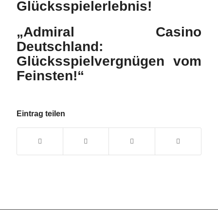
Glücksspielerlebnis!
„Admiral Casino
Deutschland:
Glücksspielvergnügen vom
Feinsten!“
Eintrag teilen