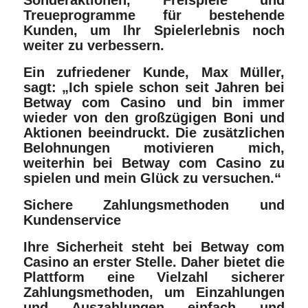
Treueprogramme für bestehende
Kunden, um Ihr Spielerlebnis noch
weiter zu verbessern.
Ein zufriedener Kunde, Max Müller,
sagt: „Ich spiele schon seit Jahren bei
Betway com Casino und bin immer
wieder von den großzügigen Boni und
Aktionen beeindruckt. Die zusätzlichen
Belohnungen motivieren mich,
weiterhin bei Betway com Casino zu
spielen und mein Glück zu versuchen.“
Sichere Zahlungsmethoden und
Kundenservice
Ihre Sicherheit steht bei Betway com
Casino an erster Stelle. Daher bietet die
Plattform eine Vielzahl sicherer
Zahlungsmethoden, um Einzahlungen
und Auszahlungen einfach und