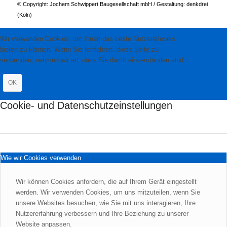
© Copyright: Jochem Schwippert Baugesellschaft mbH / Gestaltung:
denkdrei
(Köln)
Wir verwenden Cookies, um Ihnen das beste Nutzererlebnis
bieten zu können. Wenn Sie fortfahren, diese Seite zu
verwenden, nehmen wir an, dass Sie damit einverstanden sind
OK
Cookie- und Datenschutzeinstellungen
Wie wir Cookies verwenden
Wir können Cookies anfordern, die auf Ihrem Gerät eingestellt
werden. Wir verwenden Cookies, um uns mitzuteilen, wenn Sie
unsere Websites besuchen, wie Sie mit uns interagieren, Ihre
Nutzererfahrung verbessern und Ihre Beziehung zu unserer
Website anpassen.