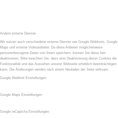
Andere externe Dienste
Wir nutzen auch verschiedene externe Dienste wie Google Webfonts, Google
Maps und externe Videoanbieter. Da diese Anbieter möglicherweise
personenbezogene Daten von Ihnen speichern, können Sie diese hier
deaktivieren. Bitte beachten Sie, dass eine Deaktivierung dieser Cookies die
Funktionalität und das Aussehen unserer Webseite erheblich beeinträchtigen
kann. Die Änderungen werden nach einem Neuladen der Seite wirksam.
Google Webfont Einstellungen:
Google Maps Einstellungen:
Google reCaptcha Einstellungen: