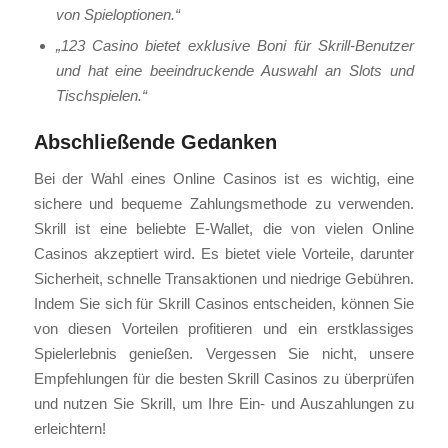
von Spieloptionen.“
„123 Casino bietet exklusive Boni für Skrill-Benutzer
und hat eine beeindruckende Auswahl an Slots und
Tischspielen.“
Abschließende Gedanken
Bei der Wahl eines Online Casinos ist es wichtig, eine
sichere und bequeme Zahlungsmethode zu verwenden.
Skrill ist eine beliebte E-Wallet, die von vielen Online
Casinos akzeptiert wird. Es bietet viele Vorteile, darunter
Sicherheit, schnelle Transaktionen und niedrige Gebühren.
Indem Sie sich für Skrill Casinos entscheiden, können Sie
von diesen Vorteilen profitieren und ein erstklassiges
Spielerlebnis genießen. Vergessen Sie nicht, unsere
Empfehlungen für die besten Skrill Casinos zu überprüfen
und nutzen Sie Skrill, um Ihre Ein- und Auszahlungen zu
erleichtern!