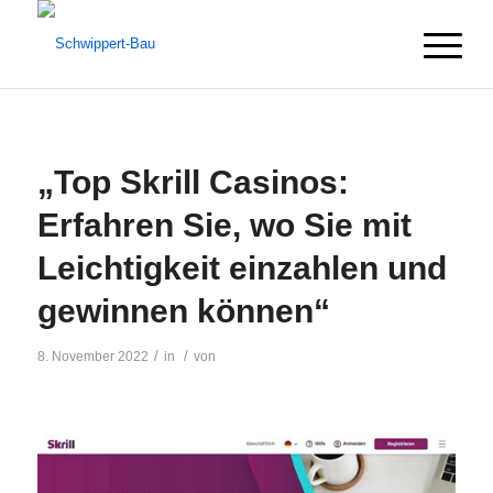
„Top Skrill Casinos:
Erfahren Sie, wo Sie mit
Leichtigkeit einzahlen und
gewinnen können“
/
/
8. November 2022
in
von