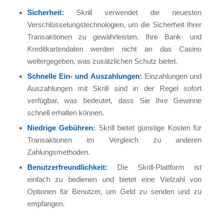
Sicherheit:
Skrill verwendet die neuesten
Verschlüsselungstechnologien, um die Sicherheit Ihrer
Transaktionen zu gewährleisten. Ihre Bank- und
Kreditkartendaten werden nicht an das Casino
weitergegeben, was zusätzlichen Schutz bietet.
Schnelle Ein- und Auszahlungen:
Einzahlungen und
Auszahlungen mit Skrill sind in der Regel sofort
verfügbar, was bedeutet, dass Sie Ihre Gewinne
schnell erhalten können.
Niedrige Gebühren:
Skrill bietet günstige Kosten für
Transaktionen im Vergleich zu anderen
Zahlungsmethoden.
Benutzerfreundlichkeit:
Die Skrill-Plattform ist
einfach zu bedienen und bietet eine Vielzahl von
Optionen für Benutzer, um Geld zu senden und zu
empfangen.