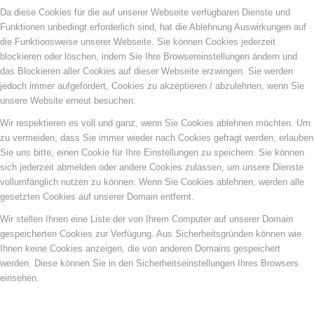
Da diese Cookies für die auf unserer Webseite verfügbaren Dienste und
Funktionen unbedingt erforderlich sind, hat die Ablehnung Auswirkungen auf
die Funktionsweise unserer Webseite. Sie können Cookies jederzeit
blockieren oder löschen, indem Sie Ihre Browsereinstellungen ändern und
das Blockieren aller Cookies auf dieser Webseite erzwingen. Sie werden
jedoch immer aufgefordert, Cookies zu akzeptieren / abzulehnen, wenn Sie
unsere Website erneut besuchen.
Wir respektieren es voll und ganz, wenn Sie Cookies ablehnen möchten. Um
zu vermeiden, dass Sie immer wieder nach Cookies gefragt werden, erlauben
Sie uns bitte, einen Cookie für Ihre Einstellungen zu speichern. Sie können
sich jederzeit abmelden oder andere Cookies zulassen, um unsere Dienste
vollumfänglich nutzen zu können. Wenn Sie Cookies ablehnen, werden alle
gesetzten Cookies auf unserer Domain entfernt.
Wir stellen Ihnen eine Liste der von Ihrem Computer auf unserer Domain
gespeicherten Cookies zur Verfügung. Aus Sicherheitsgründen können wie
Ihnen keine Cookies anzeigen, die von anderen Domains gespeichert
werden. Diese können Sie in den Sicherheitseinstellungen Ihres Browsers
einsehen.