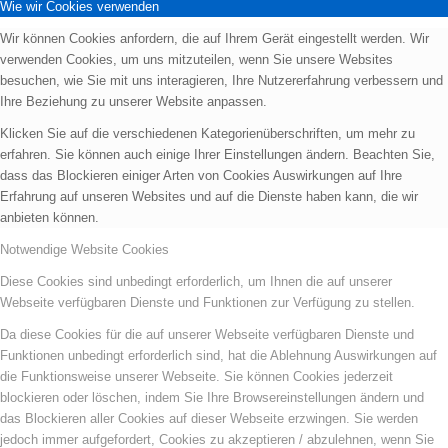
Wie wir Cookies verwenden
Wir können Cookies anfordern, die auf Ihrem Gerät eingestellt werden. Wir
verwenden Cookies, um uns mitzuteilen, wenn Sie unsere Websites
besuchen, wie Sie mit uns interagieren, Ihre Nutzererfahrung verbessern und
Ihre Beziehung zu unserer Website anpassen.
Klicken Sie auf die verschiedenen Kategorienüberschriften, um mehr zu
erfahren. Sie können auch einige Ihrer Einstellungen ändern. Beachten Sie,
dass das Blockieren einiger Arten von Cookies Auswirkungen auf Ihre
Erfahrung auf unseren Websites und auf die Dienste haben kann, die wir
anbieten können.
Notwendige Website Cookies
Diese Cookies sind unbedingt erforderlich, um Ihnen die auf unserer
Webseite verfügbaren Dienste und Funktionen zur Verfügung zu stellen.
Da diese Cookies für die auf unserer Webseite verfügbaren Dienste und
Funktionen unbedingt erforderlich sind, hat die Ablehnung Auswirkungen auf
die Funktionsweise unserer Webseite. Sie können Cookies jederzeit
blockieren oder löschen, indem Sie Ihre Browsereinstellungen ändern und
das Blockieren aller Cookies auf dieser Webseite erzwingen. Sie werden
jedoch immer aufgefordert, Cookies zu akzeptieren / abzulehnen, wenn Sie