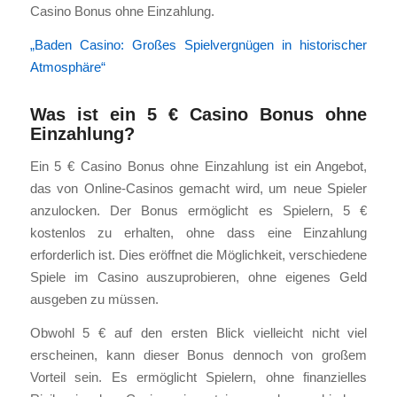
Casino Bonus ohne Einzahlung.
„Baden Casino: Großes Spielvergnügen in historischer
Atmosphäre“
Was ist ein 5 € Casino Bonus ohne
Einzahlung?
Ein 5 € Casino Bonus ohne Einzahlung ist ein Angebot,
das von Online-Casinos gemacht wird, um neue Spieler
anzulocken. Der Bonus ermöglicht es Spielern, 5 €
kostenlos zu erhalten, ohne dass eine Einzahlung
erforderlich ist. Dies eröffnet die Möglichkeit, verschiedene
Spiele im Casino auszuprobieren, ohne eigenes Geld
ausgeben zu müssen.
Obwohl 5 € auf den ersten Blick vielleicht nicht viel
erscheinen, kann dieser Bonus dennoch von großem
Vorteil sein. Es ermöglicht Spielern, ohne finanzielles