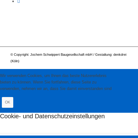
© Copyright: Jochem Schwippert Baugesellschaft mbH / Gestaltung:
denkdrei
(Köln)
Wir verwenden Cookies, um Ihnen das beste Nutzererlebnis
bieten zu können. Wenn Sie fortfahren, diese Seite zu
verwenden, nehmen wir an, dass Sie damit einverstanden sind
OK
Cookie- und Datenschutzeinstellungen