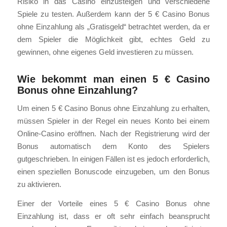
Risiko in das Casino einzusteigen und verschiedene
Spiele zu testen. Außerdem kann der 5 € Casino Bonus
ohne Einzahlung als „Gratisgeld“ betrachtet werden, da er
dem Spieler die Möglichkeit gibt, echtes Geld zu
gewinnen, ohne eigenes Geld investieren zu müssen.
Wie bekommt man einen 5 € Casino
Bonus ohne Einzahlung?
Um einen 5 € Casino Bonus ohne Einzahlung zu erhalten,
müssen Spieler in der Regel ein neues Konto bei einem
Online-Casino eröffnen. Nach der Registrierung wird der
Bonus automatisch dem Konto des Spielers
gutgeschrieben. In einigen Fällen ist es jedoch erforderlich,
einen speziellen Bonuscode einzugeben, um den Bonus
zu aktivieren.
Einer der Vorteile eines 5 € Casino Bonus ohne
Einzahlung ist, dass er oft sehr einfach beansprucht